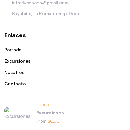
infovivesaona@gmail.com
Bayahíbe, La Romana. Rep. Dom.
Enlaces
Portada
Excursiones
Nosotros
Contacto
Excursiones
From
$
0.00