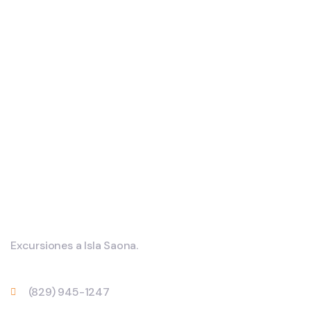
Private House
ADVENTURE
Family Appartment
ADVENTURE
Modern Villa
Excursiones a Isla Saona.
(829) 945-1247