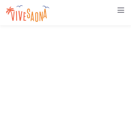
Upcoming
Events
People Don’t Take, Trips Take People