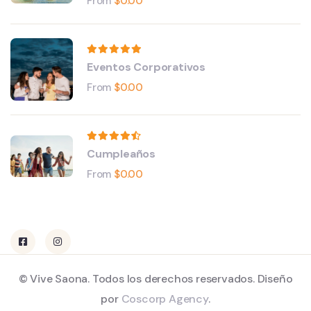
From
$
0.00
Eventos Corporativos
From
$
0.00
Cumpleaños
From
$
0.00
© Vive Saona. Todos los derechos reservados. Diseño
por
Coscorp Agency
.