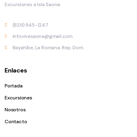
Excursiones a Isla Saona.
(829) 945-1247
infovivesaona@gmail.com
Bayahíbe, La Romana. Rep. Dom.
Enlaces
Portada
Excursiones
Nosotros
Contacto