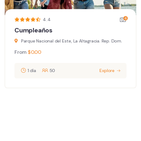
4
4.4
Cumpleaños
Parque Nacional del Este, La Altagracia. Rep. Dom.
From
$
0.00
1 día
50
Explore