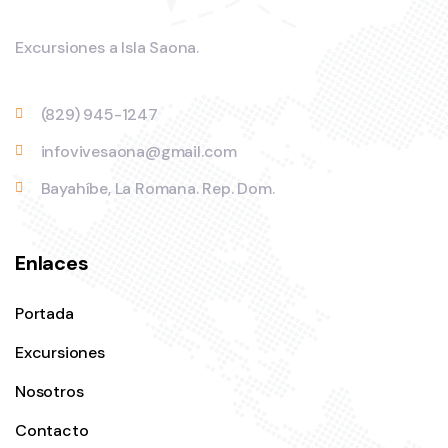
Excursiones a Isla Saona.
(829) 945-1247
infovivesaona@gmail.com
Bayahíbe, La Romana. Rep. Dom.
Enlaces
Portada
Excursiones
Nosotros
Contacto