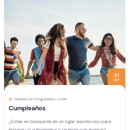
21
SEP
TAVAREZ0701@GMAIL.COM
Cumpleaños
¿Estás en búsqueda de un lugar asombroso para
festejar un cumpleaños o reunirte con amigos?