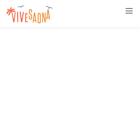
Upcoming
Events
People Don’t Take, Trips Take People