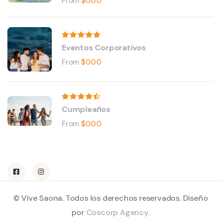
From
$
0.00
Eventos Corporativos
From
$
0.00
Cumpleaños
From
$
0.00
© Vive Saona. Todos los derechos reservados. Diseño
por
Coscorp Agency
.